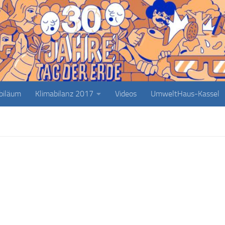
ubiläum
Klimabilanz 2017
Videos
UmweltHaus-Kassel