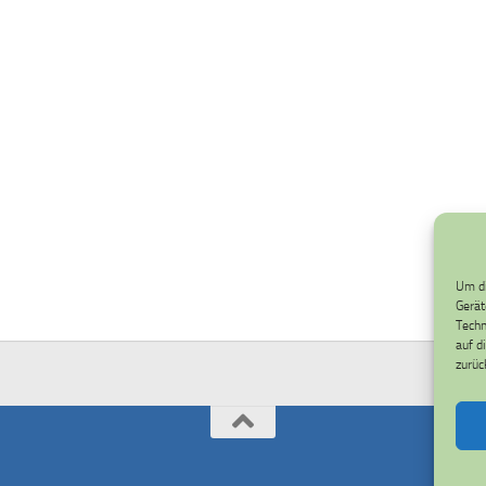
Um di
Gerät
Techn
auf d
zurüc