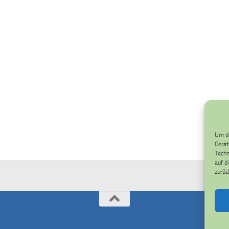
Um di
Gerät
Techn
auf d
zurüc