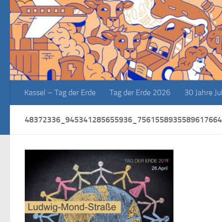
Zum Inhalt springen
Kassel – Tag der Erde
Tag der Erde 2026
30 Jahre J
48372336_945341285655936_756155893558961766