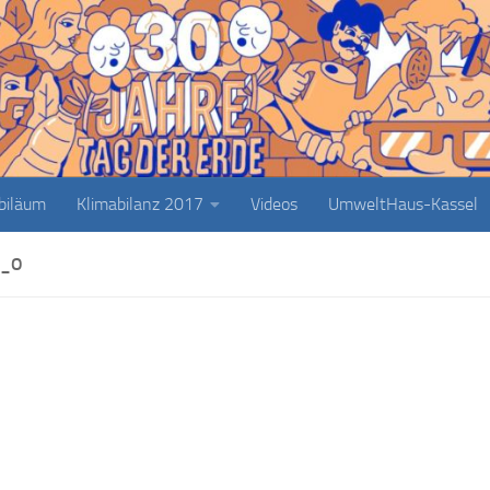
ubiläum
Klimabilanz 2017
Videos
UmweltHaus-Kassel
4_O